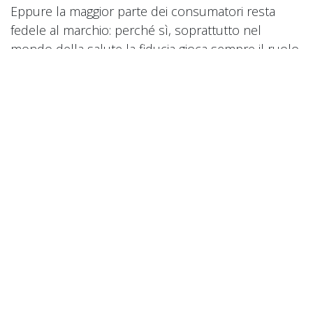
Eppure la maggior parte dei consumatori resta
fedele al marchio: perché sì, soprattutto nel
mondo della salute la fiducia gioca sempre il ruolo
più importante e in questo caso il brand, sembra
garantire maggiore efficacia.