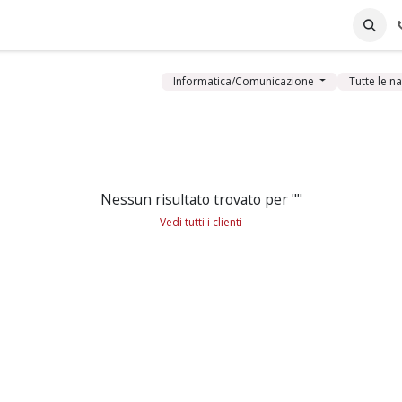
 PILLS
HISTORY
SUPPORT
CHECK UP
Informatica/Comunicazione
Tutte le n
Nessun risultato trovato per "
"
Vedi tutti i clienti