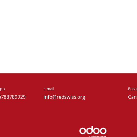
App
e-mail
Posiz
)788789929
info@redswiss.org
Can