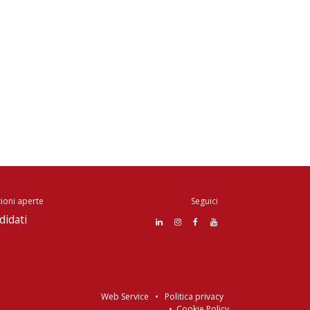
ioni aperte
Seguici
didati
Web Service
•
Politica privacy
•
Cookie Policy