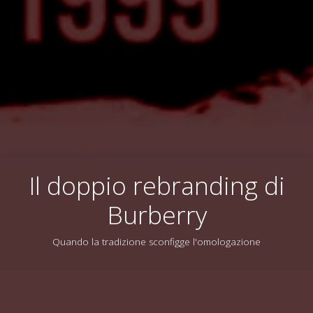
Il doppio rebranding di
Burberry
Quando la tradizione sconfigge l'omologazione