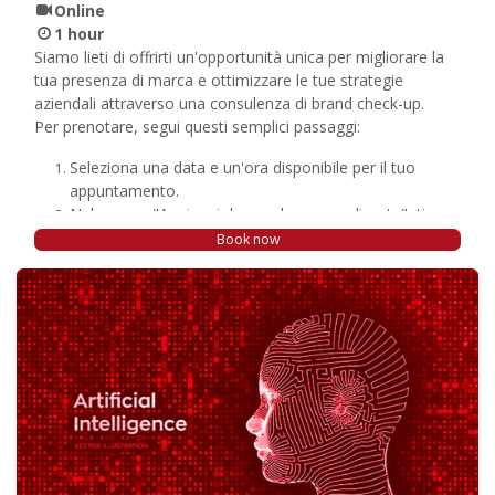
Online
1 hour
Siamo lieti di offrirti un'opportunità unica per migliorare la
tua presenza di marca e ottimizzare le tue strategie
aziendali attraverso una consulenza di brand check-up.
Per prenotare, segui questi semplici passaggi:
Seleziona una data e un'ora disponibile per il tuo
appuntamento.
Nel campo "Aggiungi domande personalizzate", ti
preghiamo di indicare eventuali aspetti specifici del tuo
Book now
brand che desideri approfondire durante la
consulenza.
Il nostro team di esperti sarà pronto ad accoglierti durante
la tua consulenza di brand check-up e lavorare insieme a te
per sviluppare strategie vincenti per il tuo marchio.